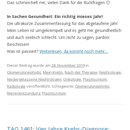
Das schmeichelt mir, vielen Dank für die Rückfragen 🙂
In Sachen Gesundheit: Ein richtig mieses Jahr!
Die ultrakurze Zusammenfassung für das abgelaufene Jahr:
Mein Leben ist umgekrempelt und es geht mir gesundheitlich
und auch seelisch schlecht. Um nicht zu sagen, pardon:
Beschissen!
Was ist passiert?
Weiterlesen, da kommt noch mehr…
Dieser Beitrag wurde am
28. November 2019
in
Glomerulonephritis
,
Mein Krebs
,
Nach der Therapie
,
Nephrologie
,
Niedergelassene Nephrologen
,
Onkologie
,
Plasmozytom
,
Radiologie
veröffentlicht. Schlagworte:
Glomerulonephritis
,
Nierenentzündung
,
Plasmozytom
.
TAG 1461: Vier Jahre Krebs-Diagnose: