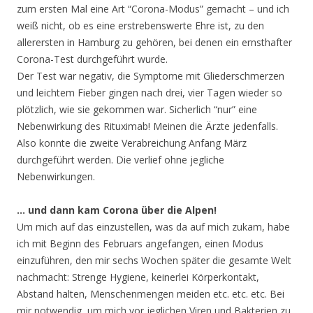
zum ersten Mal eine Art “Corona-Modus” gemacht – und ich
weiß nicht, ob es eine erstrebenswerte Ehre ist, zu den
allerersten in Hamburg zu gehören, bei denen ein ernsthafter
Corona-Test durchgeführt wurde.
Der Test war negativ, die Symptome mit Gliederschmerzen
und leichtem Fieber gingen nach drei, vier Tagen wieder so
plötzlich, wie sie gekommen war. Sicherlich “nur” eine
Nebenwirkung des Rituximab! Meinen die Ärzte jedenfalls.
Also konnte die zweite Verabreichung Anfang März
durchgeführt werden. Die verlief ohne jegliche
Nebenwirkungen.
… und dann kam Corona über die Alpen!
Um mich auf das einzustellen, was da auf mich zukam, habe
ich mit Beginn des Februars angefangen, einen Modus
einzuführen, den mir sechs Wochen später die gesamte Welt
nachmacht: Strenge Hygiene, keinerlei Körperkontakt,
Abstand halten, Menschenmengen meiden etc. etc. etc. Bei
mir notwendig, um mich vor jeglichen Viren und Bakterien zu