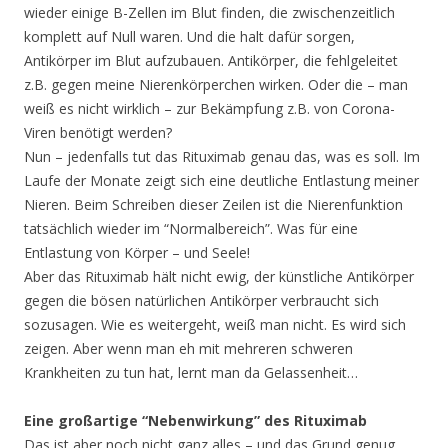
wieder einige B-Zellen im Blut finden, die zwischenzeitlich
komplett auf Null waren. Und die halt dafür sorgen,
Antikörper im Blut aufzubauen. Antikörper, die fehlgeleitet
z.B. gegen meine Nierenkörperchen wirken. Oder die – man
weiß es nicht wirklich – zur Bekämpfung z.B. von Corona-
Viren benötigt werden?
Nun – jedenfalls tut das Rituximab genau das, was es soll. Im
Laufe der Monate zeigt sich eine deutliche Entlastung meiner
Nieren. Beim Schreiben dieser Zeilen ist die Nierenfunktion
tatsächlich wieder im “Normalbereich”. Was für eine
Entlastung von Körper – und Seele!
Aber das Rituximab hält nicht ewig, der künstliche Antikörper
gegen die bösen natürlichen Antikörper verbraucht sich
sozusagen. Wie es weitergeht, weiß man nicht. Es wird sich
zeigen. Aber wenn man eh mit mehreren schweren
Krankheiten zu tun hat, lernt man da Gelassenheit…
Eine großartige “Nebenwirkung” des Rituximab
Das ist aber noch nicht ganz alles – und das Grund genug,