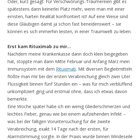
Oder, kurz gesagt: Für Verschwörungs-Träumereien gibt es
spätestens dann keinerlei Platz mehr, wenn man mit einer
ernsten, harten Realität konfrontiert ist! Auf eine Weise sind
diese Gläubigen damit ja schon fast beneidenswert – sie
können es sich immerhin leisten, in einer Traumwelt zu leben.
Erst kam Rituximab zu mir…
Nachdem meine Krankenkasse dann doch klein beigegeben
hat, stoppte man dann Mitte Februar und Anfang März mein
Immunsystem mit dem
Rituximab
. Mit diversen Begleitmitteln
flößte man mir bei der ersten Verabreichung gleich zwei Liter
Flüssigkeit binnen fünf Stunden ein – was für mich verblüffend
unkompliziert ging und erstmal ohne, dass ich etwas davon
bemerkte.
Eine Woche später habe ich ein wenig Gliederschmerzen und
leichtes Fieber, genau wie bei einem aufziehenden Infekt –
was bei der fälligen Voruntersuchung für die zweite
Verabreichung, exakt 14 Tage nach der ersten, für
Alarmstimmung sorgte. In der Praxis wurde binnen Windeseile