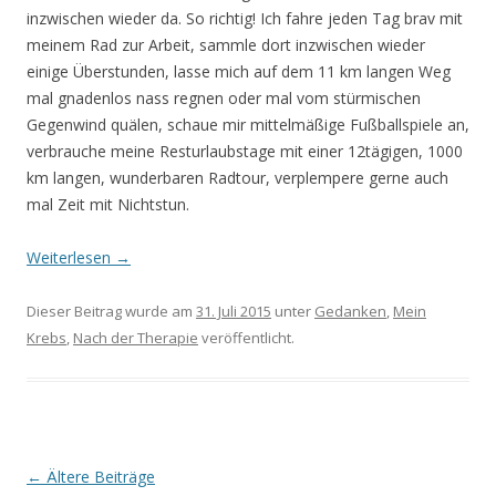
inzwischen wieder da. So richtig! Ich fahre jeden Tag brav mit
meinem Rad zur Arbeit, sammle dort inzwischen wieder
einige Überstunden, lasse mich auf dem 11 km langen Weg
mal gnadenlos nass regnen oder mal vom stürmischen
Gegenwind quälen, schaue mir mittelmäßige Fußballspiele an,
verbrauche meine Resturlaubstage mit einer 12tägigen, 1000
km langen, wunderbaren Radtour, verplempere gerne auch
mal Zeit mit Nichtstun.
Weiterlesen
→
Dieser Beitrag wurde am
31. Juli 2015
unter
Gedanken
,
Mein
Krebs
,
Nach der Therapie
veröffentlicht.
Beitrags-
←
Ältere Beiträge