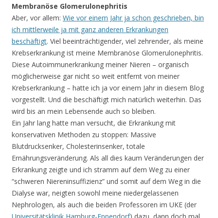
Membranöse Glomerulonephritis
Aber, vor allem:
Wie vor einem Jahr ja schon geschrieben, bin
ich mittlerweile ja mit ganz anderen Erkrankungen
beschäftigt
. Viel beeinträchtigender, viel zehrender, als meine
Krebserkrankung ist meine Membranöse Glomerulonephritis.
Diese Autoimmunerkrankung meiner Nieren – organisch
möglicherweise gar nicht so weit entfernt von meiner
Krebserkrankung – hatte ich ja vor einem Jahr in diesem Blog
vorgestellt. Und die beschäftigt mich natürlich weiterhin. Das
wird bis an mein Lebensende auch so bleiben.
Ein Jahr lang hatte man versucht, die Erkrankung mit
konservativen Methoden zu stoppen: Massive
Blutdrucksenker, Cholesterinsenker, totale
Ernährungsveränderung. Als all dies kaum Veränderungen der
Erkrankung zeigte und ich stramm auf dem Weg zu einer
“schweren Niereninsuffizienz” und somit auf dem Weg in die
Dialyse war, neigten sowohl meine niedergelassenen
Nephrologen, als auch die beiden Professoren im UKE (der
Universitätsklinik Hamburg-Eppendorf
) dazu, dann doch mal